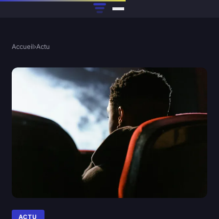
Accueil
›
Actu
ACTU