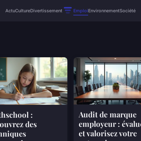
Actu
Culture
Divertissement
Emploi
Environnement
Société
Audit de marque
hschool :
employeur : évalu
ouvrez des
et valorisez votre
hniques