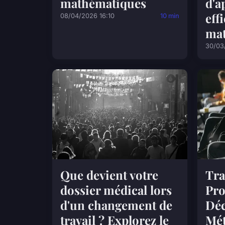
mathématiques
d'a
eff
08/04/2026 16:10
10 min
ma
30/03
Que devient votre
Tra
dossier médical lors
Pro
d'un changement de
Déc
travail ? Explorez le
Mét