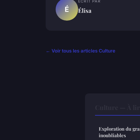
ECRIT PAR
É
Élisa
← Voir tous les articles Culture
Culture — À li
Exploration du gra
inoubliables