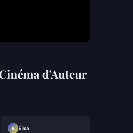
u Cinéma d'Auteur
Élisa
É