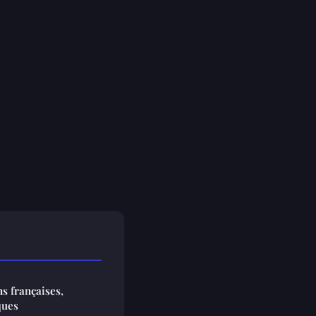
ns françaises,
ques